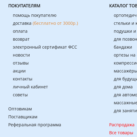
ПОКУПАТЕЛЯМ
КАТАЛОГ ТО
помощь покупателю
ортопедич
доставка
(бесплатно от 3000р.)
стельки и
оплата
подушки и
возврат
для позво
электронный сертификат ФСС
бандажи
новости
ортезы на
отзывы
компресси
акции
массажёры
контакты
для будущ
личный кабинет
для дома
советы
для автом
массажные
Оптовикам
для занят
Поставщикам
Реферальная программа
Распродажа
Все товары