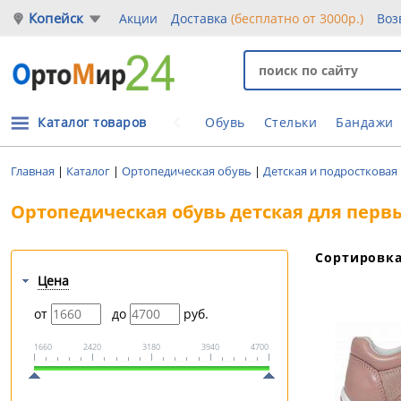
Копейск
Акции
Доставка
(бесплатно от 3000р.)
Воз
Каталог товаров
Обувь
Стельки
Бандажи
Главная
|
Каталог
|
Ортопедическая обувь
|
Детская и подростковая
Ортопедическая обувь детская для перв
Сортировк
Цена
от
до
руб.
1660
2420
3180
3940
4700