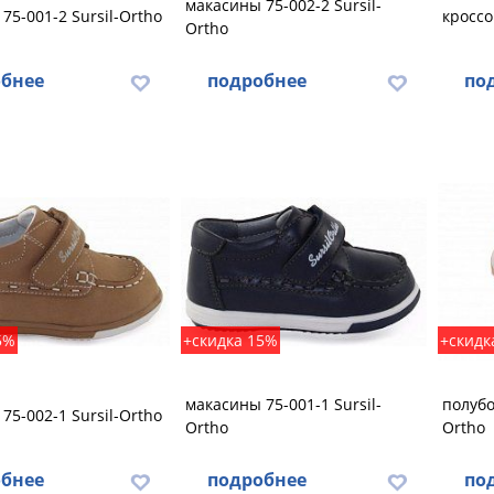
макасины 75-002-2 Sursil-
75-001-2 Sursil-Ortho
кроссо
Ortho
бнее
подробнее
по
5%
+скидка 15%
+скидк
макасины 75-001-1 Sursil-
полубо
75-002-1 Sursil-Ortho
Ortho
Ortho
бнее
подробнее
по