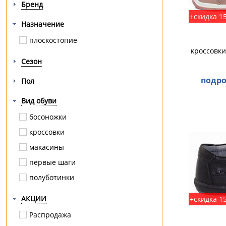
Бренд
+скидка 1
Назначение
плоскостопие
кроссовки
Сезон
подро
Пол
Вид обуви
босоножки
кроссовки
макасины
первые шаги
полуботинки
АКЦИИ
+скидка 1
Распродажа