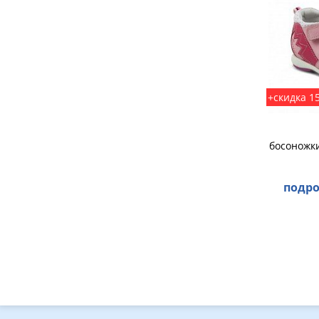
+скидка 1
босоножки
подро