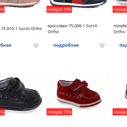
5%
+скидка 15%
+скидк
кроссовки 75-008-1 Sursil-
полубо
 75-010-1 Sursil-Ortho
Ortho
Ortho
бнее
подробнее
по
5%
+скидка 15%
+скидк