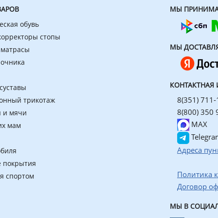
ВАРОВ
МЫ ПРИНИМА
еская обувь
 корректоры стопы
МЫ ДОСТАВЛ
 матрасы
ночника
КОНТАКТНАЯ
 суставы
8(351) 711-
онный трикотаж
8(800) 350 
 и мячи
MAX
их мам
Telegra
Адреса пун
обиля
 покрытия
Политика 
ия спортом
Договор о
МЫ В СОЦИАЛ