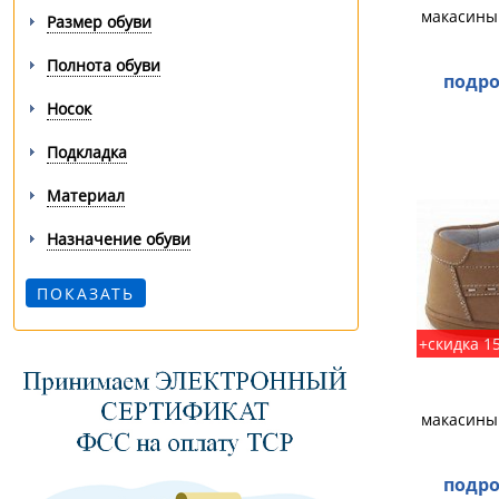
макасины 
Размер обуви
Полнота обуви
подро
Носок
Подкладка
Материал
Назначение обуви
+скидка 1
макасины 
подро