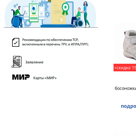
+скидка 1
босоножки
подро