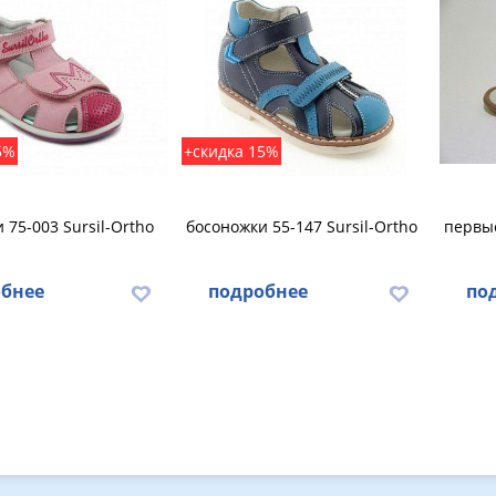
5%
+скидка 15%
 75-003 Sursil-Ortho
босоножки 55-147 Sursil-Ortho
первые
бнее
подробнее
по