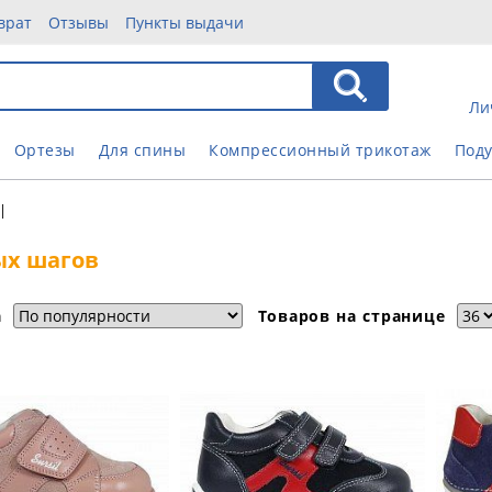
врат
Отзывы
Пункты выдачи
Ли
Ортезы
Для спины
Компрессионный трикотаж
Под
|
ых шагов
а
Товаров на странице