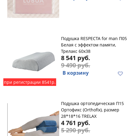
Подушка RESPECTA for man П05
Белая с эффектом памяти,
Трелакс 60х38
8 541 руб.
9 490 руб.
В корзину
при регистрации 8541р.
Подушка ортопедическая П15
Ортофикс (Orthofix), размер
28*18*16 TRELAX
4 761 руб.
5 290 руб.