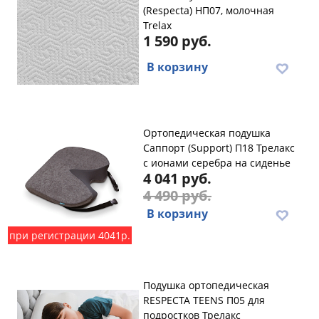
(Respecta) НП07, молочная
Trelax
1 590 руб.
В корзину
Ортопедическая подушка
Саппорт (Support) П18 Трелакс
с ионами серебра на сиденье
4 041 руб.
4 490 руб.
В корзину
при регистрации 4041р.
Подушка ортопедическая
RESPECTA TEENS П05 для
подростков Трелакс