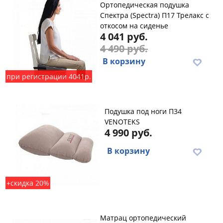
Ортопедическая подушка
Спектра (Spectra) П17 Трелакс с
откосом на сиденье
4 041 руб.
4 490 руб.
В корзину
при регистрации 4041р.
Подушка под ноги П34
VENOTEKS
4 990 руб.
В корзину
+скидка 20%
Maтpaц opтoпeдичecкий