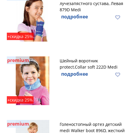
лучезапястного сустава, Левая
879D Medi
подробнее
+скидка 25%
premium
Шейный воротник
protect.Collar soft 222D Medi
подробнее
+скидка 25%
premium
Голеностопный ортез детский
medi Walker boot 896D, жесткий