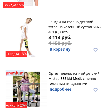
+скидка 15%
Бандаж на колено Детский
тутор на коленный сустав SKN-
401 (С) Orto
3 113 руб.
4 150 руб.
В корзину
+скидка 13%
premium
Ортез голеностопный детский
M.step 885 kid Medi, с пенно-
гелевыми вкладышами
подробнее
+скидка 20%