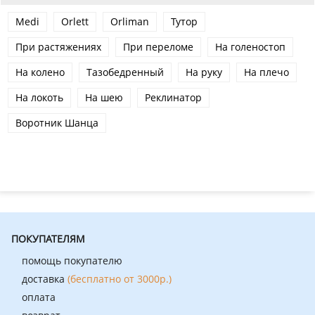
Medi
Orlett
Orliman
Тутор
При растяжениях
При переломе
На голеностоп
На колено
Тазобедренный
На руку
На плечо
На локоть
На шею
Реклинатор
Воротник Шанца
ПОКУПАТЕЛЯМ
помощь покупателю
доставка
(бесплатно от 3000р.)
оплата