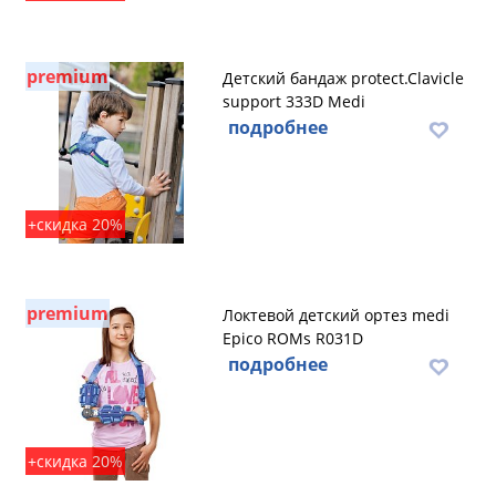
premium
Детский бандаж protect.Clavicle
support 333D Medi
подробнее
+скидка 20%
premium
Локтевой детский ортез medi
Epico ROMs R031D
подробнее
+скидка 20%